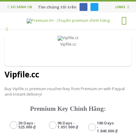
Tìm chúng tôi trên
SO SÁNH (0)
LINKS
0
Vipfile.cc
Vipfile.cc
Buy Vipfile.cc premium voucher/key from Premium.vn with Paypal
and instant delivery!
Premium Key Chính Hãng:
30 Days -
90 Days -
180 Days
525.000 ₫
1.051.000 ₫
-
1.840.000 ₫