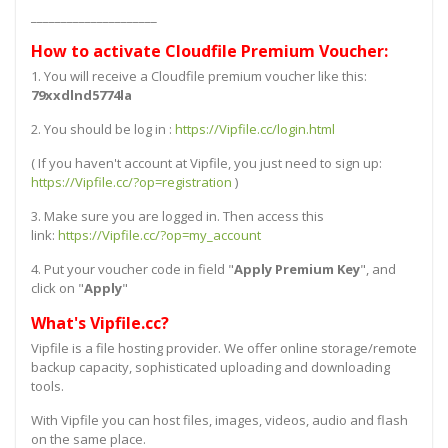
_____________________
How to activate Cloudfile Premium Voucher:
1. You will receive a Cloudfile premium voucher like this:
79xxdlnd5774la
2. You should be log in :
https://Vipfile.cc/login.html
( If you haven't account at Vipfile, you just need to sign up:
https://Vipfile.cc/?op=registration
)
3. Make sure you are logged in. Then access this
link:
https://Vipfile.cc/?op=my_account
4. Put your voucher code in field "
Apply Premium Key
", and
click on "
Apply
"
What's Vipfile.cc?
Vipfile is a file hosting provider. We offer online storage/remote
backup capacity, sophisticated uploading and downloading
tools.
With Vipfile you can host files, images, videos, audio and flash
on the same place.