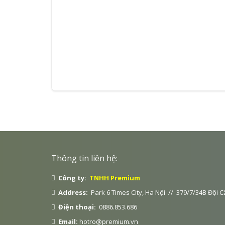
Thông tin liên hệ:
Công ty:
TNHH Premium
Address:
Park 6 Times City, Ha Nội // 379/7/34B Đội C
Điện thoại:
0886.853.686
Email:
hotro@premium.vn