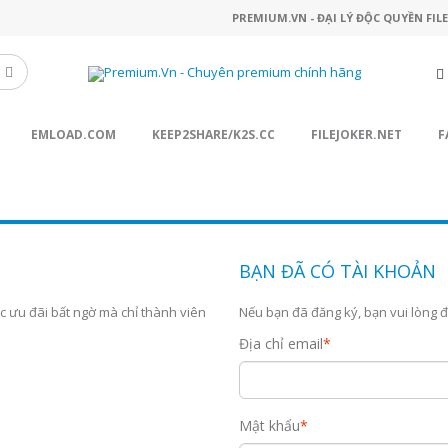
PREMIUM.VN - ĐẠI LÝ ĐỘC QUYỀN FIL
EMLOAD.COM
KEEP2SHARE/K2S.CC
FILEJOKER.NET
F
BẠN ĐÃ CÓ TÀI KHOẢN
c ưu đãi bất ngờ mà chỉ thành viên
Nếu bạn đã đăng ký, bạn vui lòng 
Địa chỉ email
*
Mật khẩu
*